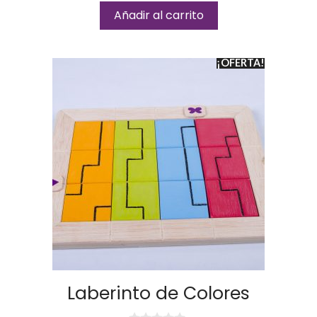
l
o
Añadir al carrito
r
a
d
o
¡OFERTA!
c
o
n
0
d
e
5
Laberinto de Colores