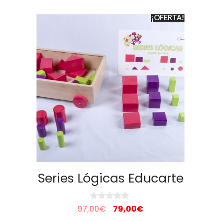
d
o
¡OFERTA!
c
o
n
0
d
e
5
Series Lógicas Educarte
V
97,00
€
79,00
€
a