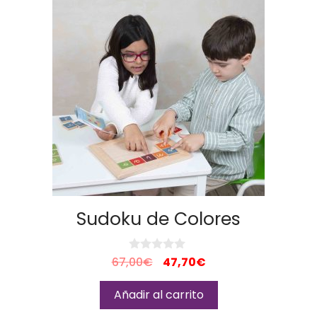
Sudoku de Colores
V
67,00
€
47,70
€
a
l
o
Añadir al carrito
r
a