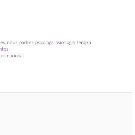
es
,
niños
,
padres
,
psicologa
,
psicologia
,
terapia
entes
o emocional